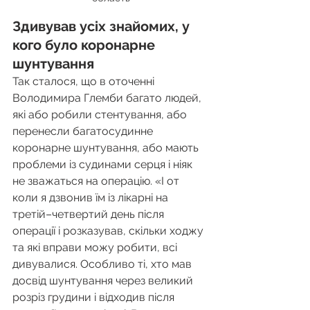
Здивував усіх знайомих, у 
кого було коронарне 
шунтування
Так сталося, що в оточенні 
Володимира Глемби багато людей, 
які або робили стентування, або 
перенесли багатосудинне 
коронарне шунтування, або мають 
проблеми із судинами серця і ніяк 
не зважаться на операцію. «І от 
коли я дзвонив їм із лікарні на 
третій–четвертий день після 
операції і розказував, скільки ходжу 
та які вправи можу робити, всі 
дивувалися. Особливо ті, хто мав 
досвід шунтування через великий 
розріз грудини і відходив після 