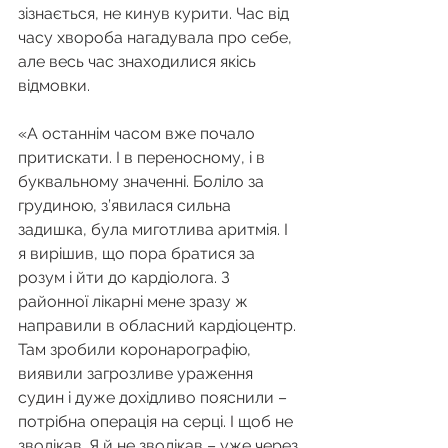
зізнається, не кинув курити. Час від 
часу хвороба нагадувала про себе, 
але весь час знаходилися якісь 
відмовки.
«А останнім часом вже почало 
притискати. І в переносному, і в 
буквальному значенні. Боліло за 
грудиною, з’явилася сильна 
задишка, була миготлива аритмія. І 
я вирішив, що пора братися за 
розум і йти до кардіолога. З 
районної лікарні мене зразу ж 
направили в обласний кардіоцентр. 
Там зробили коронарографію, 
виявили загрозливе ураження 
судин і дуже дохідливо пояснили – 
потрібна операція на серці. І щоб не 
зволікав. Я й не зволікав – уже через 