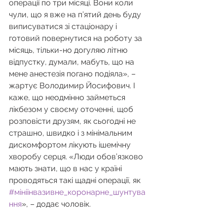
операції по три місяці. Вони коли 
чули, що я вже на п’ятий день буду 
виписуватися зі стаціонару і 
готовий повернутися на роботу за 
місяць, тільки-но догуляю літню 
відпустку, думали, мабуть, що на 
мене анестезія погано подіяла», – 
жартує Володимир Йосифович. І 
каже, що неодмінно займеться 
лікбезом у своєму оточенні, щоб 
розповісти друзям, як сьогодні не 
страшно, швидко і з мінімальним 
дискомфортом лікують ішемічну 
хворобу серця. «Люди обов’язково 
мають знати, що в нас у країні 
проводяться такі щадні операції, як 
#мініінвазивне_коронарне_шунтува
ння
», – додає чоловік.