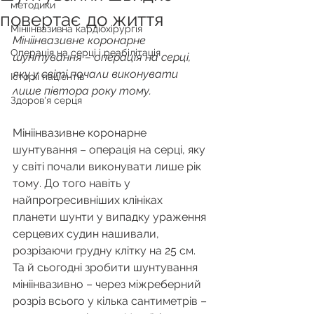
методики
повертає до життя
Мініінвазивна кардіохірургія
Мініінвазивне коронарне 
Операція на серці і реабілітація
шунтування – операція на серці, 
яку у світі почали виконувати 
Історії пацієнтів
лише півтора року тому.
Здоров'я серця
Мініінвазивне коронарне 
шунтування – операція на серці, яку 
у світі почали виконувати лише рік 
тому. До того навіть у 
найпрогресивніших клініках 
планети шунти у випадку ураження 
серцевих судин нашивали, 
розрізаючи грудну клітку на 25 см. 
Та й сьогодні зробити шунтування 
мініінвазивно – через міжреберний 
розріз всього у кілька сантиметрів – 