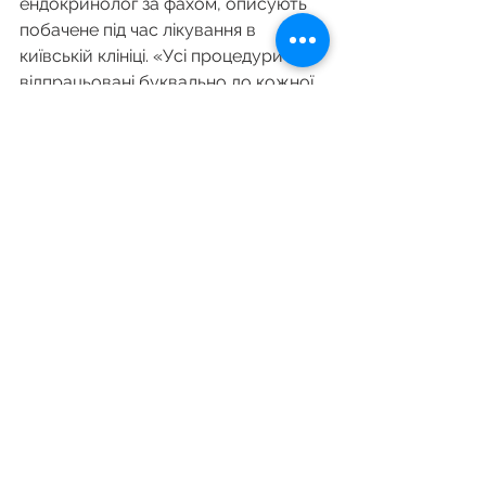
ендокринолог за фахом, описують 
побачене під час лікування в 
київській клініці. «Усі процедури 
відпрацьовані буквально до кожної 
дрібнички і все орієнтовано на те, 
щоб людина швидше стала 
здоровою і на п’ятий–шостий день 
після операції вже пішла додому. Як 
лікар я відмітила, наскільки 
професійно діяла вся команда 
відділення. Дивилася і думала – 
нашим людям не треба шукати 
допомоги по закордонах, коли такі 
віртуози-медики працюють у нас», 
– каже Галина Глемба.
Зараз, після операції, Володимир 
Йосифович зізнається, що по-
новому дивиться на світ: «Глянув у 