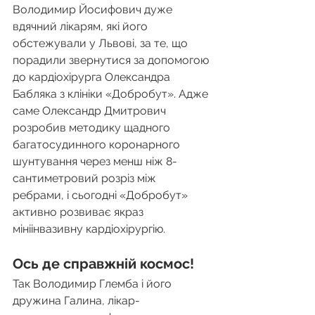
Володимир Йосифович дуже 
вдячний лікарям, які його 
обстежували у Львові, за те, що 
порадили звернутися за допомогою 
до кардіохірурга Олександра 
Бабляка з клініки «Добробут». Адже 
саме Олександр Дмитрович 
розробив методику щадного 
багатосудинного коронарного 
шунтування через менш ніж 8-
сантиметровий розріз між 
ребрами, і сьогодні «Добробут» 
активно розвиває якраз 
мініінвазивну кардіохірургію.
Ось де справжній космос!
Так Володимир Глемба і його 
дружина Галина, лікар-