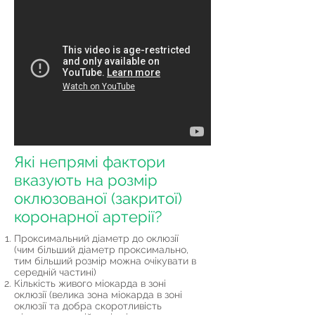
Які непрямі фактори
вказують на розмір
оклюзованої (закритої)
коронарної артерії?
Проксимальний діаметр до оклюзії
(чим більший діаметр проксимально,
тим більший розмір можна очікувати в
середній частині)
Кількість живого міокарда в зоні
оклюзії (велика зона міокарда в зоні
оклюзії та добра скоротливість