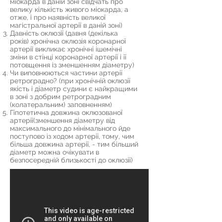
міокарда в даній зоні свідчать про
велику кількість живого міокарда, а
отже, і про наявність великої
магістральної артерії в даній зоні)
Давність оклюзії (давня (декілька
років) хронічна оклюзія коронарної
артерії викликає хронічні ішемічні
зміни в стінці коронарної артерії і її
потовщення із зменшенням діаметру)
Чи виповнюються частини артерії
ретроградно? (при хронічній оклюзії
якість і діаметр судини є найкращими
в зоні з добрим ретроградним
(колатеральним) заповненням)
Гіпотетична довжина оклюзованої
артерії(зменшення діаметру від
максимального до мінімального йде
поступово із ходом артерії, тому, чим
більша довжина артерії, - тим більший
діаметр можна очікувати в
безпосередній близькості до оклюзії)