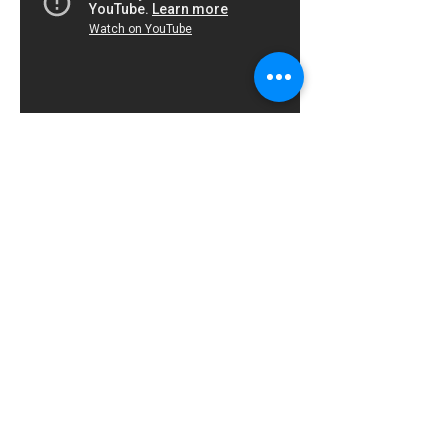
Доопераційна візуалізація
коронарних судин
Ангіо - хірургічні паралелі
Основні коронарні судини, які
підлягають шунтуванню, повинні бути
чітко візуалізовані під час
ангіографії. Якщо ціль візуалізовано
лише на одній проекції і не у центрі
екрану, це може бути свідченням
того, що ціль є випадковою знахідкою
під час обстеження і могла бути
пропущеною.
To be continued ...
Рішення про шунтабельність чи
нешунтабельність коронарних судин