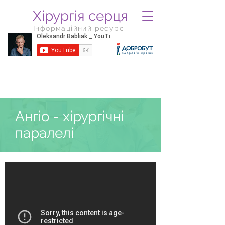
Хірургія серця
Інформаційний ресурс
Ангіо - хірургічні
паралелі