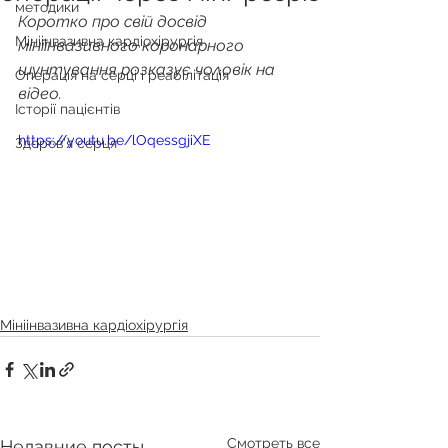
методики
Коротко про свій досвід 
Мініінвазивна кардіохірургія
мініінвазивного коронарного 
шунтування розказує чоловік на 
Операція на серці і реабілітація
відео.
Історії пацієнтів
https://youtu.be/lOqessgjiXE
Здоров'я серця
Мініінвазивна кардіохірургія
Смотреть все
Недавние посты