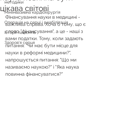
методики
цікава світові
Мініінвазивна кардіохірургія
Фінансування науки в медицині - 
Операція на серці і реабілітація
важлива справа. Хоча б тому, що є 
слово "фінансування", а це - наші з 
Історії пацієнтів
вами податки. Тому, коли задають 
Здоров'я серця
питання: "Чи має бути місце для 
науки в реформі медицини?", 
напрошується питання: "Що ми 
називаємо наукою?" і "Яка наука 
повинна фінансуватися?" 