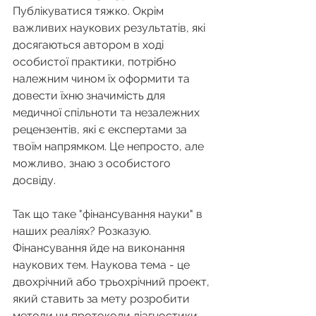
Публікуватися тяжко. Окрім 
важливих наукових результатів, які 
досягаються автором в ході 
особистої практики, потрібно 
належним чином їх оформити та 
довести їхню значимість для 
медичної спільноти та незалежних 
рецензентів, які є експертами за 
твоїм напрямком. Це непросто, але 
можливо, знаю з особистого 
досвіду.
Так що таке "фінансування науки" в 
наших реаліях? Розказую. 
Фінансування йде на виконання 
наукових тем. Наукова тема - це 
двохрічний або трьохрічний проект, 
який ставить за мету розробити 
методи чи протоколи діагностики 