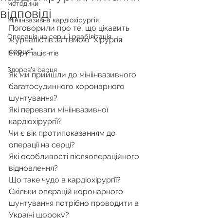
методики
відповіді
Мініінвазивна кардіохірургія
Поговорили про те, що цікавить 
Операція на серці і реабілітація
журналістів за темою "Хірургія 
серця"
Історії пацієнтів
Здоров'я серця
Як ми прийшли до мініінвазивного 
багатосудинного коронарного 
шунтування?
Які переваги мініінвазивної 
кардіохірургії?
Чи є вік протипоказанням до 
операції на серці?
Які особливості післяопераційного 
відновлення?
Що таке чудо в кардіохірургії?
Скільки операцій коронарного 
шунтування потрібно проводити в 
Україні щороку?