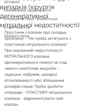
методики
випадків (хірургія
Мініінвазивна кардіохірургія
дегенеративної
Операція на серці і реабілітація
мітральної недостатності)
Історії пацієнтів
Простими словами про складну 
Здоров'я серця
проблему - "Не треба затягувати з 
пластикою мітрального клапана".
При вираженій недостатності 
МІТРАЛЬНОГО клапана 
(дегенеративного генезу) не слід 
чекати симптомів хвороби - 
задишки, набряків, швидкої 
втомлюваності або збільшення 
розмірів серця. Треба зробити 
операцію - ПЛАСТИКУ мітрального 
клапана - відремонтувати свій 
клапан. 