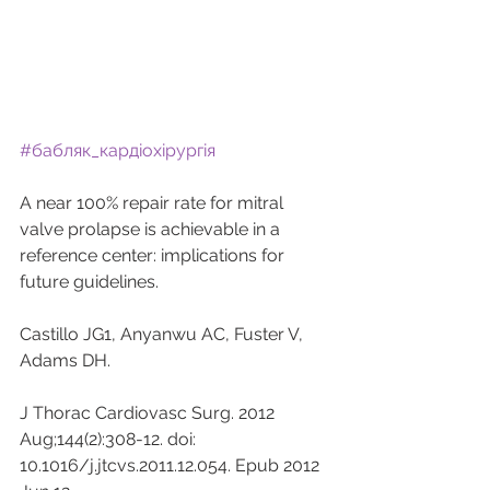
#бабляк_кардіохірургія
A near 100% repair rate for mitral 
valve prolapse is achievable in a 
reference center: implications for 
future guidelines.
Castillo JG1, Anyanwu AC, Fuster V, 
Adams DH.
J Thorac Cardiovasc Surg. 2012 
Aug;144(2):308-12. doi: 
10.1016/j.jtcvs.2011.12.054. Epub 2012 