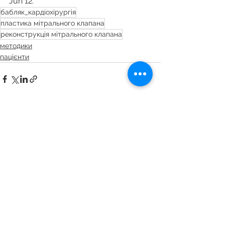
Jun 12.
бабляк_кардіохірургія
пластика мітрального клапана
реконструкція мітрального клапана
методики
пацієнти
Смотреть все
Недавние посты