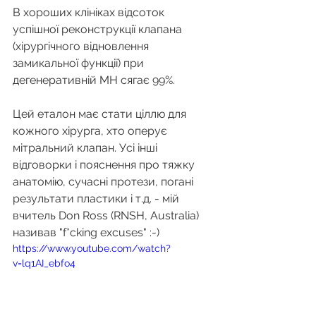
В хороших клініках відсоток 
успішної реконструкції клапана 
(хірургічного відновлення 
замикальної функції) при 
дегенеративній МН сягає 99%. 
Цей еталон має стати ціллю для 
кожного хірурга, хто оперує 
мітральний клапан. Усі інші 
відговорки і пояснення про тяжку 
анатомію, сучасні протези, погані 
результати пластики і т.д. - мій 
вчитель Don Ross (RNSH, Australia) 
називав "f*cking excuses" :-)
https://www.youtube.com/watch?
v=lq1AI_ebfo4